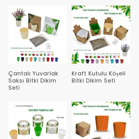
Devamını Oku
Devamını Oku
Çantalı Yuvarlak
Kraft Kutulu Köşeli
Saksı Bitki Dikim
Bitki Dikim Seti
Seti