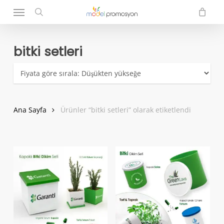
Menu
Skip
to
search
main
content
bitki setleri
Ana Sayfa
Ürünler “bitki setleri” olarak etiketlendi