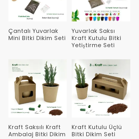
Devamını Oku
Devamını Oku
Çantalı Yuvarlak
Yuvarlak Saksı
Mini Bitki Dikim Seti
Kraft Kutulu Bitki
Yetiştirme Seti
Devamını Oku
Devamını Oku
Kraft Saksılı Kraft
Kraft Kutulu Üçlü
Ambalaj Bitki Dikim
Bitki Dikim Seti