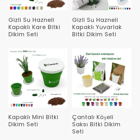
Devamını Oku
Devamını Oku
Gizli Su Hazneli
Gizli Su Hazneli
Kapaklı Kare Bitki
Kapaklı Yuvarlak
Dikim Seti
Bitki Dikim Seti
Devamını Oku
Devamını Oku
Kapaklı Mini Bitki
Çantalı Köşeli
Dikim Seti
Saksı Bitki Dikim
Seti