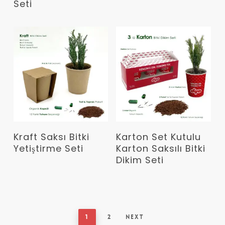
Seti
Devamını Oku
Devamını Oku
Kraft Saksı Bitki
Karton Set Kutulu
Yetiştirme Seti
Karton Saksılı Bitki
Dikim Seti
1
2
Next