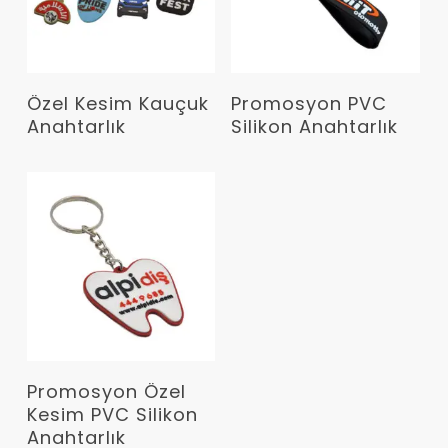
Devamını Oku
Devamını Oku
Özel Kesim Kauçuk
Promosyon PVC
Anahtarlık
Silikon Anahtarlık
Devamını Oku
Promosyon Özel
Kesim PVC Silikon
Anahtarlık