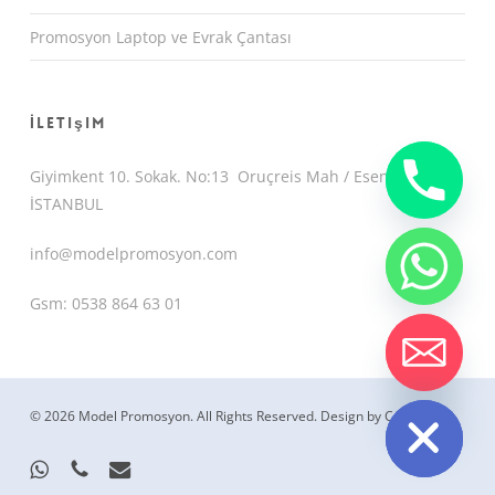
Promosyon Laptop ve Evrak Çantası
İletişim
Giyimkent 10. Sokak. No:13 Oruçreis Mah / Esenler /
İSTANBUL
info@modelpromosyon.com
Gsm: 0538 864 63 01
chaty
Hide
© 2026 Model Promosyon. All Rights Reserved.
Design by CemUyguc
whatsapp
phone
email