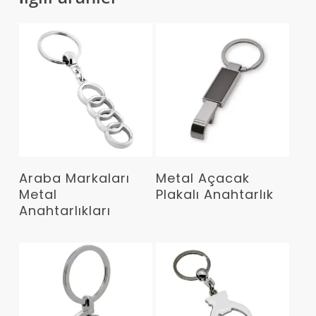
Devamını Oku
Devamını Oku
Araba Markaları
Metal Açacak
Metal
Plakalı Anahtarlık
Anahtarlıkları