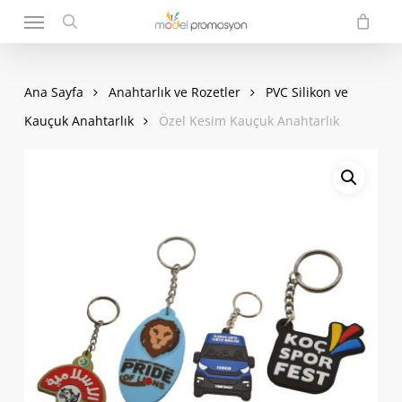
Menu
Skip
to
search
main
content
Ana Sayfa
Anahtarlık ve Rozetler
PVC Silikon ve
Kauçuk Anahtarlık
Özel Kesim Kauçuk Anahtarlık