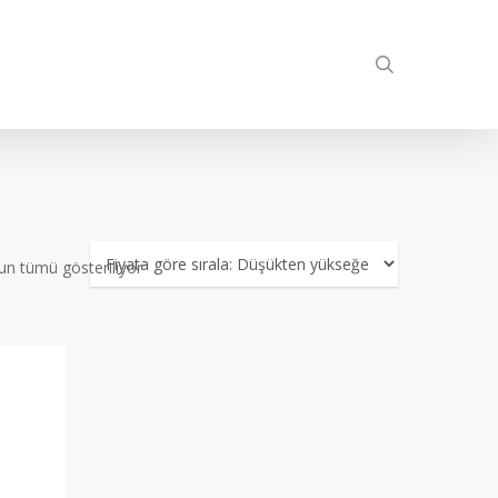
search
Fiyata
un tümü gösteriliyor
göre
sıralandı:
düşükten
yükseğe