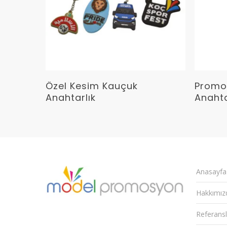
Devamını Oku
Özel Kesim Kauçuk
Promo
Anahtarlık
Anahta
Anasayfa
Hakkımız
Referansl