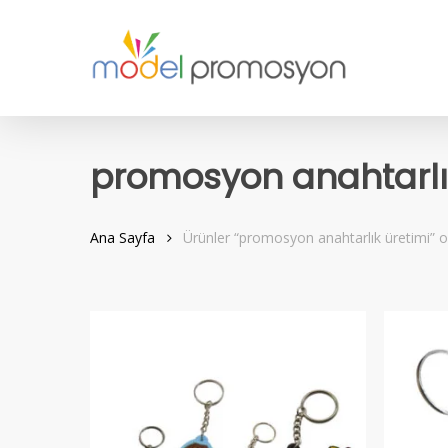
Skip
to
main
content
promosyon anahtarlı
Ana Sayfa
Ürünler “promosyon anahtarlık üretimi” ol