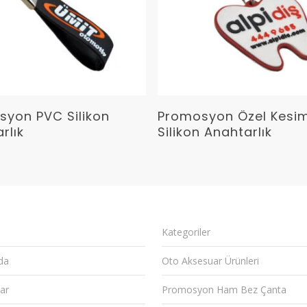
Devamını Oku
Devamını Oku
syon PVC Silikon
Promosyon Özel Kesi
rlık
Silikon Anahtarlık
Kategoriler
da
Oto Aksesuar Ürünleri
ar
Promosyon Ham Bez Çanta