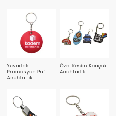
Devamını Oku
Devamını Oku
Yuvarlak
Özel Kesim Kauçuk
Promosyon Puf
Anahtarlık
Anahtarlık