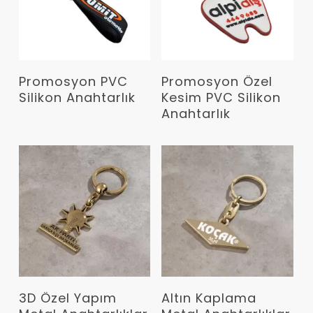
Devamını Oku
Devamını Oku
Promosyon PVC
Promosyon Özel
Silikon Anahtarlık
Kesim PVC Silikon
Anahtarlık
Devamını Oku
Devamını Oku
3D Özel Yapım
Altın Kaplama