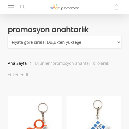
Menu
Skip
to
search
main
content
promosyon anahtarlık
Ana Sayfa
Ürünler “promosyon anahtarlık” olarak
etiketlendi