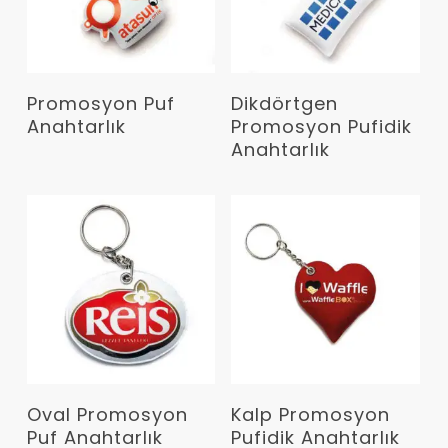
Devamını Oku
Devamını Oku
Promosyon Puf
Dikdörtgen
Anahtarlık
Promosyon Pufidik
Anahtarlık
Devamını Oku
Devamını Oku
Oval Promosyon
Kalp Promosyon
Puf Anahtarlık
Pufidik Anahtarlık