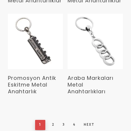
Metal Anahtarlıklar
Metal Anahtarlıklar
Devamını Oku
Devamını Oku
Promosyon Antik
Araba Markaları
Eskitme Metal
Metal
Anahtarlık
Anahtarlıkları
1
2
3
4
Next