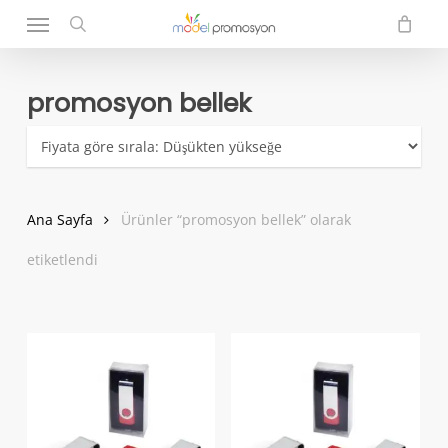
Menu
Skip
to
search
main
content
promosyon bellek
Ana Sayfa
Ürünler “promosyon bellek” olarak
etiketlendi