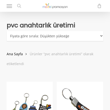
Menu
Skip
to
search
main
content
pvc anahtarlık üretimi
Ana Sayfa
Ürünler “pvc anahtarlık üretimi” olarak
etiketlendi