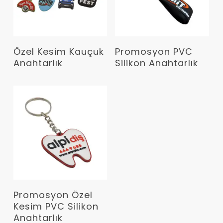
Devamını Oku
Devamını Oku
Özel Kesim Kauçuk
Promosyon PVC
Anahtarlık
Silikon Anahtarlık
Devamını Oku
Promosyon Özel
Kesim PVC Silikon
Anahtarlık