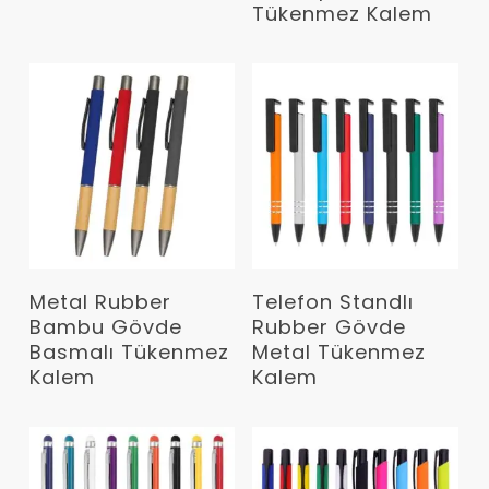
Tükenmez Kalem
Devamını Oku
Devamını Oku
Metal Rubber
Telefon Standlı
Bambu Gövde
Rubber Gövde
Basmalı Tükenmez
Metal Tükenmez
Kalem
Kalem