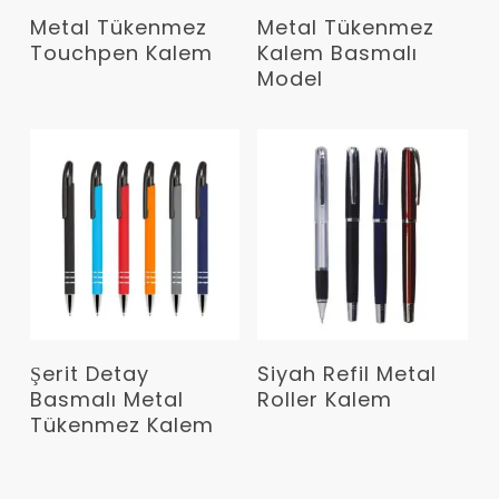
Devamını Oku
Devamını Oku
Metal Tükenmez
Metal Tükenmez
Touchpen Kalem
Kalem Basmalı
Model
Devamını Oku
Devamını Oku
Şerit Detay
Siyah Refil Metal
Basmalı Metal
Roller Kalem
Tükenmez Kalem