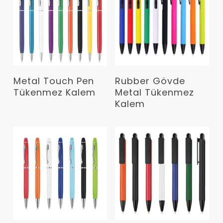
Devamını Oku
Devamını Oku
Metal Touch Pen
Rubber Gövde
Tükenmez Kalem
Metal Tükenmez
Kalem