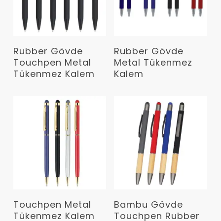
Devamını Oku
Devamını Oku
Rubber Gövde
Rubber Gövde
Touchpen Metal
Metal Tükenmez
Tükenmez Kalem
Kalem
Devamını Oku
Devamını Oku
Touchpen Metal
Bambu Gövde
Tükenmez Kalem
Touchpen Rubber