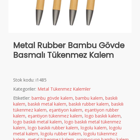
Metal Rubber Bambu Gövde
Basmalı Tükenmez Kalem
Stok kodu:
i1485
Kategoriler:
Metal Tükenmez Kalemler
Etiketler:
bambu gövde kalem
,
bambu kalem
,
baskılı
kalem
,
baskılı metal kalem
,
baskılı rubber kalem
,
baskılı
tükenmez kalem
,
eşantiyon kalem
,
eşantiyon rubber
kalem
,
eşantiyon tükenmez kalem
,
logo baskılı kalem
,
logo baskılı metal kalem
,
logo baskılı metal tükenmez
kalem
,
logo baskılı rubber kalem
,
logolu kalem
,
logolu
metal kalem
,
logolu rubber kalem
,
logolu tükenmez
kalem
,
metal tükenmez kalem
,
promosyon bambu kalem
,