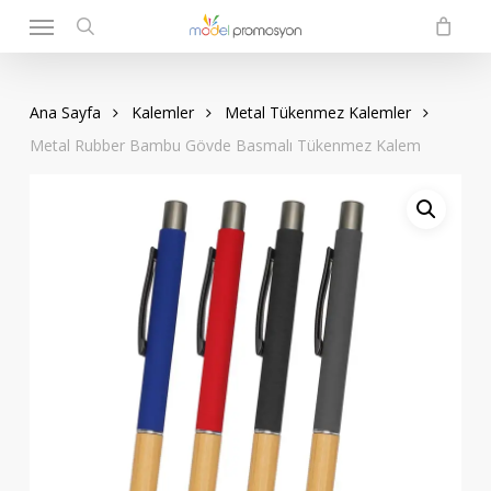
Menu
Skip
to
search
main
content
Ana Sayfa
Kalemler
Metal Tükenmez Kalemler
Metal Rubber Bambu Gövde Basmalı Tükenmez Kalem