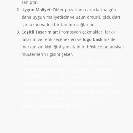
sahiptir.
Uygun Maliyet:
Diğer pazarlama araçlarına göre
daha uygun maliyetlidir ve uzun ömürlü oldukları
için uzun vadeli bir tanıtım sağlarlar.
Çeşitli Tasarımlar:
Promosyon çakmaklar, farklı
tasarım ve renk seçenekleri ve
logo baskı
nız ile
markanızın kişiliğini yansıtabilir, böylece potansiyel
müşterilerin ilgisini çeker.
Promosyon çakmaklar
, uygun maliyetli ve etkili bir
pazarlama aracı olarak öne çıkıyor. Markanızın
günlük hayatta varlığını sürdürebilmesi ve akılda
kalıcılığını artırabilmesi için
baskılı promosyon
çakmak
ları stratejik bir şekilde kullanarak hedef
kitlenize ulaşabilirsiniz. Unutmayın, küçük
dokunuşlar büyük etkiler yaratır.