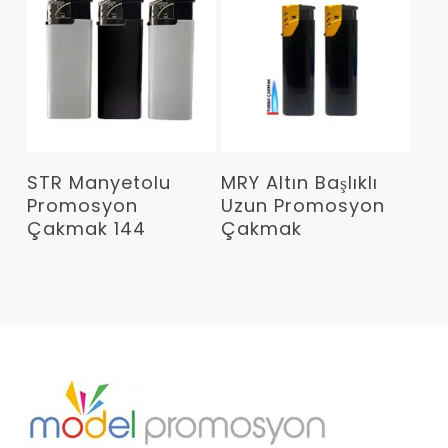
Devamını Oku
Devamını Oku
STR Manyetolu
MRY Altın Başlıklı
Promosyon
Uzun Promosyon
Çakmak 144
Çakmak