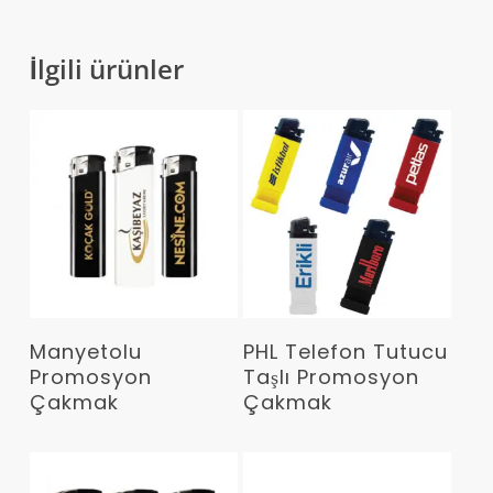
İlgili ürünler
Devamını Oku
Devamını Oku
Manyetolu
PHL Telefon Tutucu
Promosyon
Taşlı Promosyon
Çakmak
Çakmak