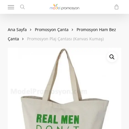
Menu
Skip
to
search
main
content
Ana Sayfa
Promosyon Çanta
Promosyon Ham Bez
Çanta
Promosyon Plaj Çantası (Kanvas Kumaş)