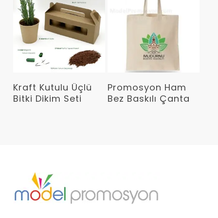
Devamını Oku
Devamını Oku
Kraft Kutulu Üçlü
Promosyon Ham
Bitki Dikim Seti
Bez Baskılı Çanta