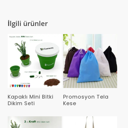
İlgili ürünler
Devamını Oku
Devamını Oku
Kapaklı Mini Bitki
Promosyon Tela
Dikim Seti
Kese