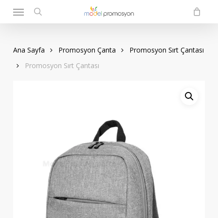
Menu
Skip
to
search
main
content
Ana Sayfa
Promosyon Çanta
Promosyon Sırt Çantası
Promosyon Sırt Çantası