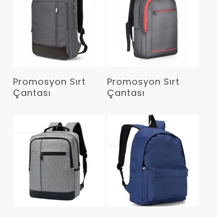
Devamını Oku
Devamını Oku
Promosyon Sırt
Promosyon Sırt
Çantası
Çantası
Devamını Oku
Devamını Oku