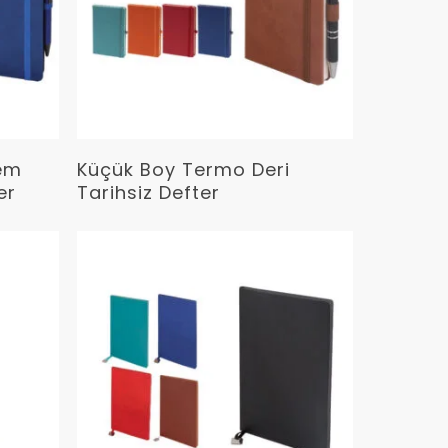
Devamını Oku
lem
Küçük Boy Termo Deri
er
Tarihsiz Defter