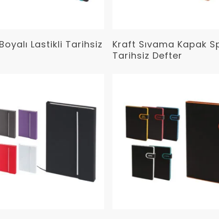
Devamını Oku
Devamını Oku
Boyalı Lastikli Tarihsiz
Kraft Sıvama Kapak Spi
Tarihsiz Defter