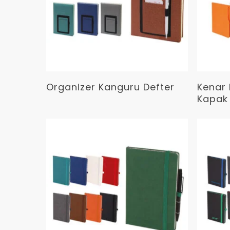
Devamını Oku
Organizer Kanguru Defter
Kenar 
Kapak 