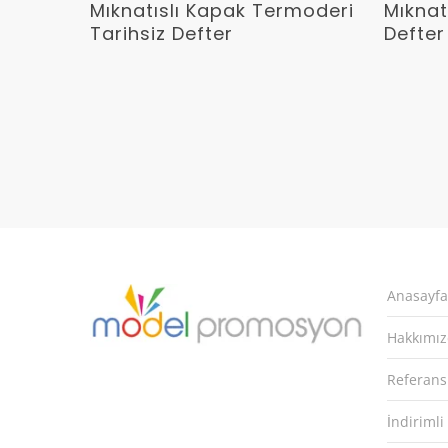
Devamını Oku
Mıknatıslı Kapak Termoderi
Mıknat
Tarihsiz Defter
Defter
Anasayfa
Hakkımı
Referans
İndirimli