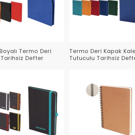
Devamını Oku
Devamını Oku
Boyalı Termo Deri
Termo Deri Kapak Ka
Tarihsiz Defter
Tutuculu Tarihsiz Deft