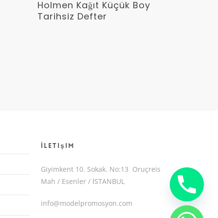
Devamını Oku
s
Holmen Kağıt Küçük Boy
Tarihsiz Defter
İletişim
Giyimkent 10. Sokak. No:13 Oruçreis
Mah / Esenler / İSTANBUL
info@modelpromosyon.com