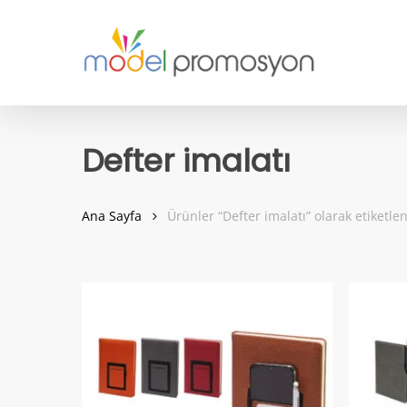
Skip
to
main
content
Defter imalatı
Ana Sayfa
Ürünler “Defter imalatı” olarak etiketle