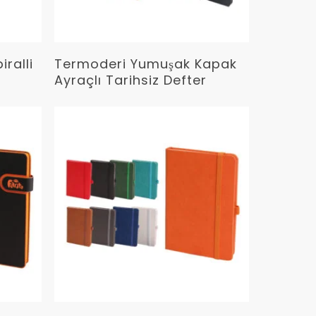
Devamını Oku
ralli
Termoderi Yumuşak Kapak
Ayraçlı Tarihsiz Defter