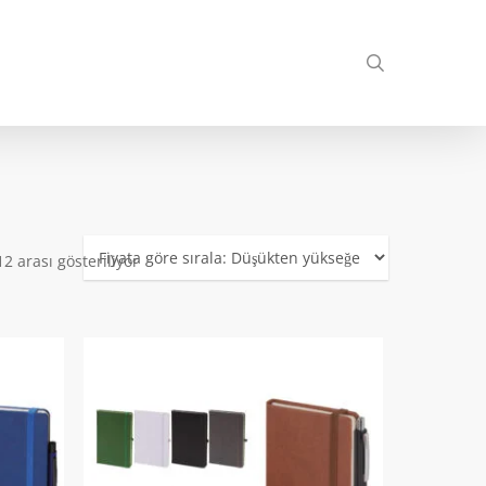
search
Fiyata
2 arası gösteriliyor
göre
sıralandı:
düşükten
yükseğe