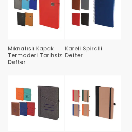
Devamını Oku
Devamını Oku
Mıknatıslı Kapak
Kareli Spiralli
Termoderi Tarihsiz
Defter
Defter