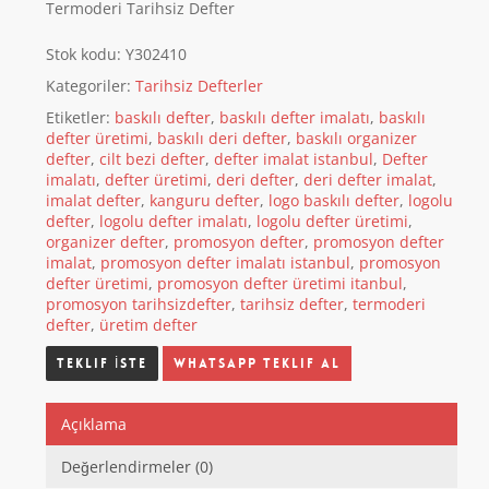
Termoderi Tarihsiz Defter
Stok kodu:
Y302410
Kategoriler:
Tarihsiz Defterler
Etiketler:
baskılı defter
,
baskılı defter imalatı
,
baskılı
defter üretimi
,
baskılı deri defter
,
baskılı organizer
defter
,
cilt bezi defter
,
defter imalat istanbul
,
Defter
imalatı
,
defter üretimi
,
deri defter
,
deri defter imalat
,
imalat defter
,
kanguru defter
,
logo baskılı defter
,
logolu
defter
,
logolu defter imalatı
,
logolu defter üretimi
,
organizer defter
,
promosyon defter
,
promosyon defter
imalat
,
promosyon defter imalatı istanbul
,
promosyon
defter üretimi
,
promosyon defter üretimi itanbul
,
promosyon tarihsizdefter
,
tarihsiz defter
,
termoderi
defter
,
üretim defter
Whatsapp Teklif Al
Açıklama
Değerlendirmeler (0)