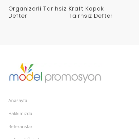
Devamını Oku
Devamını Oku
Organizerli Tarihsiz
Kraft Kapak
Defter
Tairhsiz Defter
Anasayfa
Hakkımızda
Referanslar