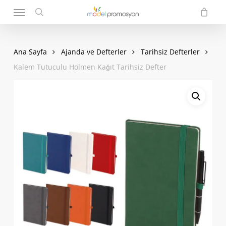
Menu
Skip
to
search
main
content
Ana Sayfa
Ajanda ve Defterler
Tarihsiz Defterler
Kalem Tutuculu Holmen Kağıt Tarihsiz Defter