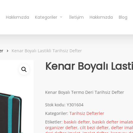
Hakkımızda
Kategoriler
İletişim
Hakkımızda
Blog
er
Kenar Boyalı Lastikli Tarihsiz Defter
Kenar Boyalı Lastik
Kenar Boyalı Termo Deri Tarihsiz Defter
Stok kodu:
Y301604
Kategoriler:
Tarihsiz Defterler
Etiketler:
baskılı defter
,
baskılı defter imalat
organizer defter
,
cilt bezi defter
,
defter imal