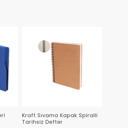
Devamını Oku
ri
Kraft Sıvama Kapak Spiralli
Tarihsiz Defter