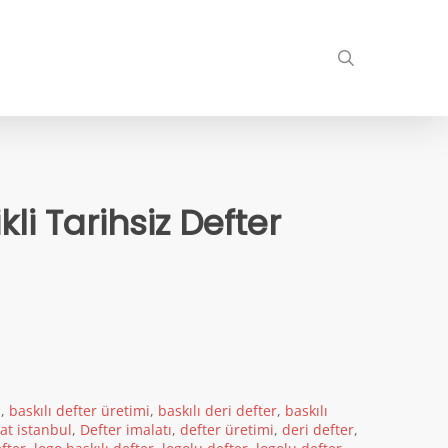
search
li Tarihsiz Defter
ı
,
baskılı defter üretimi
,
baskılı deri defter
,
baskılı
at istanbul
,
Defter imalatı
,
defter üretimi
,
deri defter
,