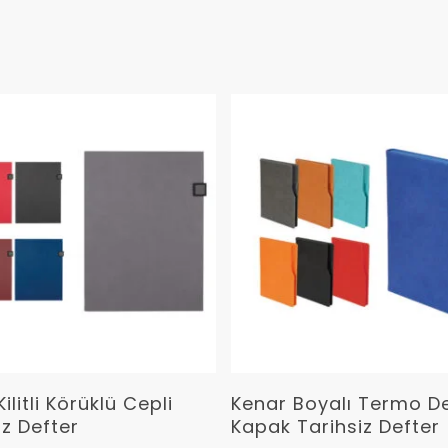
Devamını Oku
Devamını Oku
ilitli Körüklü Cepli
Kenar Boyalı Termo De
iz Defter
Kapak Tarihsiz Defter