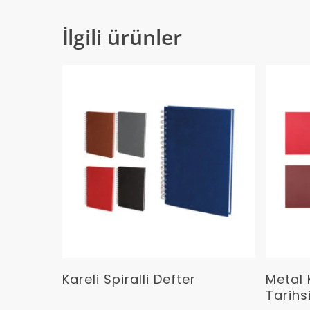
İlgili ürünler
Devamını Oku
Kareli Spiralli Defter
Metal K
Tarihs