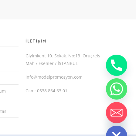
İletişim
Giyimkent 10. Sokak. No:13 Oruçreis
Mah / Esenler / İSTANBUL
info@modelpromosyon.com
Gsm: 0538 864 63 01
yum
tası
chaty
Hide