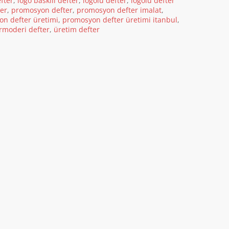
fter
,
logo baskılı defter
,
logolu defter
,
logolu defter
ter
,
promosyon defter
,
promosyon defter imalat
,
n defter üretimi
,
promosyon defter üretimi itanbul
,
rmoderi defter
,
üretim defter