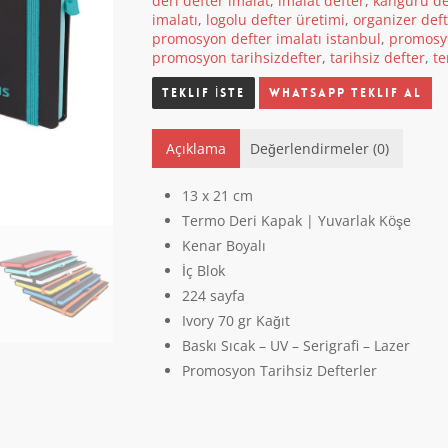
deri defter imalat
,
imalat defter
,
kanguru de
imalatı
,
logolu defter üretimi
,
organizer def
promosyon defter imalatı istanbul
,
promosyo
promosyon tarihsizdefter
,
tarihsiz defter
,
te
Whatsapp Teklif Al
Açıklama
Değerlendirmeler (0)
13 x 21 cm
Termo Deri Kapak | Yuvarlak Köşe
Kenar Boyalı
İç Blok
224 sayfa
Ivory 70 gr Kağıt
Baskı Sıcak – UV – Serigrafi – Lazer
Promosyon Tarihsiz Defterler