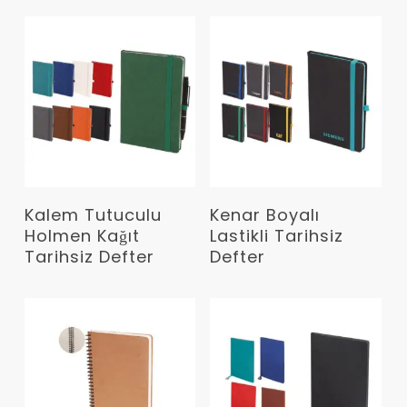
Devamını Oku
Devamını Oku
Kalem Tutuculu
Kenar Boyalı
Holmen Kağıt
Lastikli Tarihsiz
Tarihsiz Defter
Defter