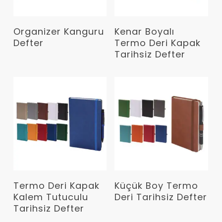
Devamını Oku
Devamını Oku
Organizer Kanguru
Kenar Boyalı
Defter
Termo Deri Kapak
Tarihsiz Defter
Devamını Oku
Devamını Oku
Termo Deri Kapak
Küçük Boy Termo
Kalem Tutuculu
Deri Tarihsiz Defter
Tarihsiz Defter