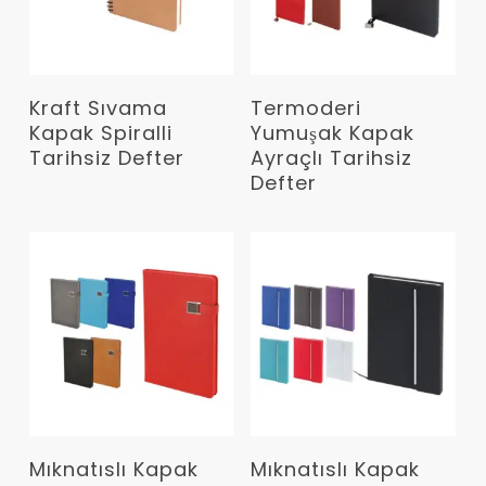
Devamını Oku
Devamını Oku
Kraft Sıvama
Termoderi
Kapak Spiralli
Yumuşak Kapak
Tarihsiz Defter
Ayraçlı Tarihsiz
Defter
Devamını Oku
Devamını Oku
Mıknatıslı Kapak
Mıknatıslı Kapak