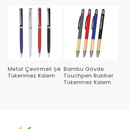
Devamını Oku
Devamını Oku
Metal Çevirmeli Şık
Bambu Gövde
Tükenmez Kalem
Touchpen Rubber
Tükenmez Kalem