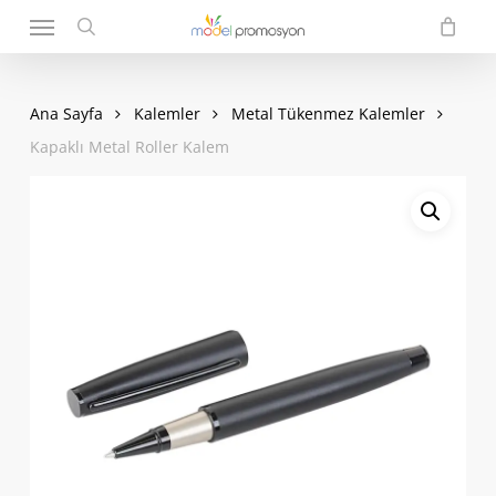
Menu
Skip
to
search
main
content
Ana Sayfa
Kalemler
Metal Tükenmez Kalemler
Kapaklı Metal Roller Kalem