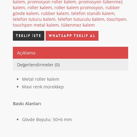
kalem
,
promosyon roller kalem
,
promosyon tükenmez
kalem
,
roller kalem
,
roller kalem promosyon
,
rubber
gövde kalem
,
rubber kalem
,
telefon standlı kalem
,
telefon tutucu kalem
,
telefon tutuculu kalem
,
touchpen
,
touchpen metal kalem
,
tükenmez kalem
Whatsapp Teklif Al
Açıklama
Değerlendirmeler (0)
Metal roller kalem
Mavi renk mürekkep
Baskı Alanları
Gövde Boyutu
: 50×6 mm