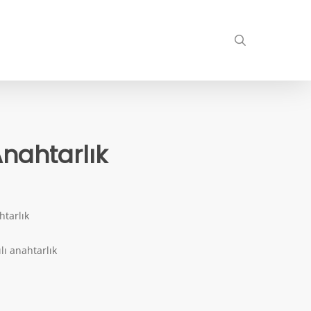
search
Anahtarlık
htarlık
lı anahtarlık