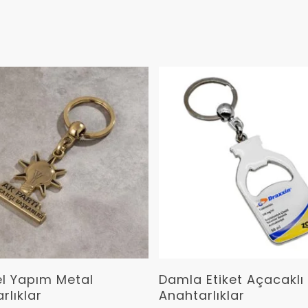
Devamını Oku
Devamını Oku
l Yapım Metal
Damla Etiket Açacaklı
rlıklar
Anahtarlıklar