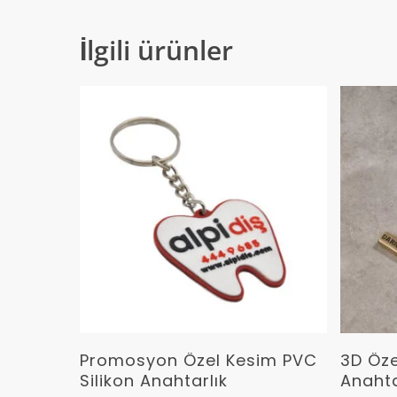
İlgili ürünler
Devamını Oku
Promosyon Özel Kesim PVC
3D Öze
Silikon Anahtarlık
Anahta