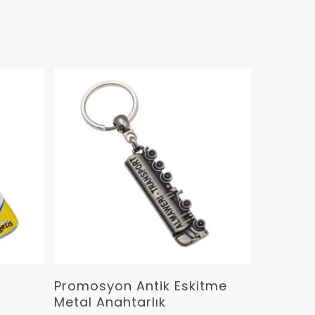
Devamını Oku
Promosyon Antik Eskitme
Metal Anahtarlık