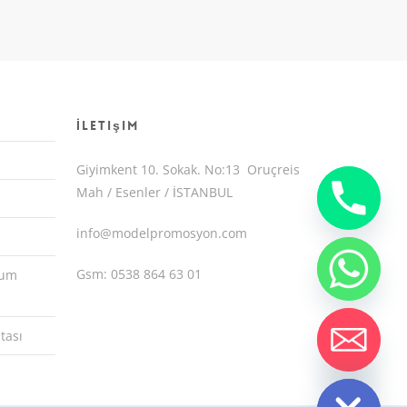
İletişim
Giyimkent 10. Sokak. No:13 Oruçreis
Mah / Esenler / İSTANBUL
info@modelpromosyon.com
Gsm: 0538 864 63 01
yum
tası
chaty
Hide