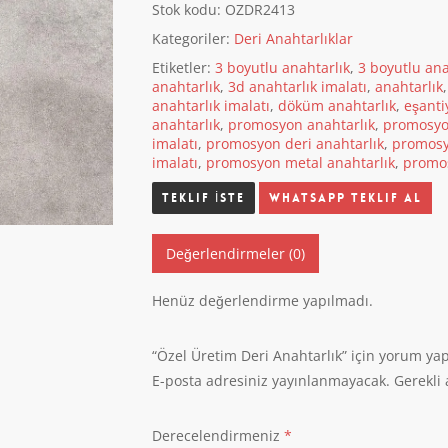
Stok kodu:
OZDR2413
Kategoriler:
Deri Anahtarlıklar
Etiketler:
3 boyutlu anahtarlık
,
3 boyutlu ana
anahtarlık
,
3d anahtarlık imalatı
,
anahtarlık
anahtarlık imalatı
,
döküm anahtarlık
,
eşanti
anahtarlık
,
promosyon anahtarlık
,
promosyo
imalatı
,
promosyon deri anahtarlık
,
promosy
imalatı
,
promosyon metal anahtarlık
,
promos
Whatsapp Teklif Al
Değerlendirmeler (0)
Henüz değerlendirme yapılmadı.
“Özel Üretim Deri Anahtarlık” için yorum yapa
E-posta adresiniz yayınlanmayacak.
Gerekli
Derecelendirmeniz
*