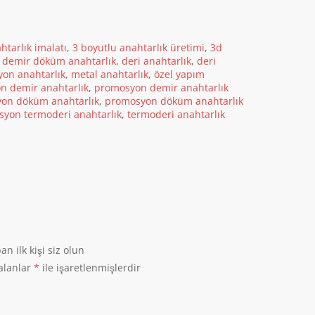
htarlık imalatı
,
3 boyutlu anahtarlık üretimi
,
3d
,
demir döküm anahtarlık
,
deri anahtarlık
,
deri
yon anahtarlık
,
metal anahtarlık
,
özel yapım
n demir anahtarlık
,
promosyon demir anahtarlık
on döküm anahtarlık
,
promosyon döküm anahtarlık
yon termoderi anahtarlık
,
termoderi anahtarlık
n ilk kişi siz olun
 alanlar
*
ile işaretlenmişlerdir