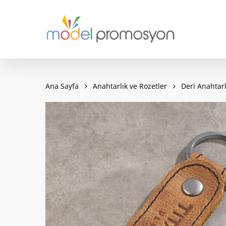
Skip
to
main
content
Ana Sayfa
Anahtarlık ve Rozetler
Deri Anahtarl