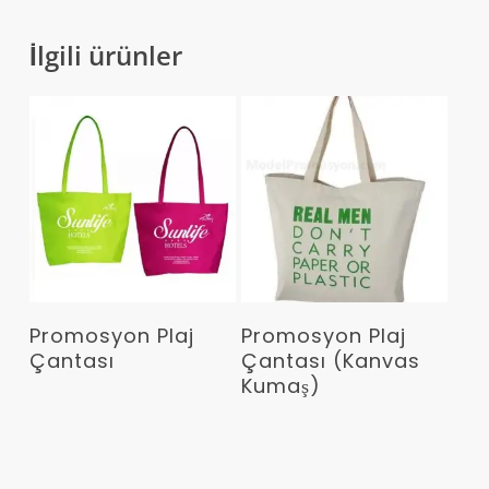
İlgili ürünler
Devamını Oku
Devamını Oku
Promosyon Plaj
Promosyon Plaj
Çantası
Çantası (Kanvas
Kumaş)