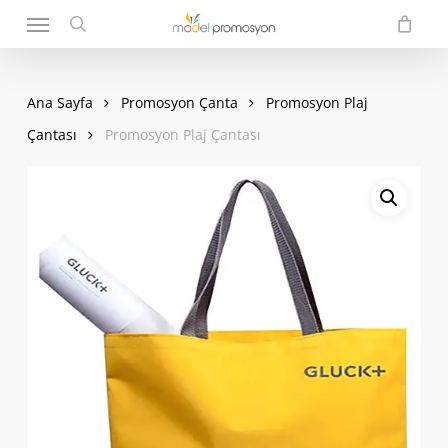
Menu
Skip
to
search
main
content
Ana Sayfa
Promosyon Çanta
Promosyon Plaj
Çantası
Promosyon Plaj Çantası