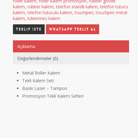
roller kalem
,
roller kalem promosyon
,
rubber gövde
kalem
,
rubber kalem
,
telefon standlı kalem
,
telefon tutucu
kalem
,
telefon tutuculu kalem
,
touchpen
,
touchpen metal
kalem
,
tükenmez kalem
Whatsapp Teklif Al
Açıklama
Değerlendirmeler (0)
Metal Roller Kalem
Tekli Kalem Seti
Baskı Lazer – Tampon
Promosyon Tekli Kalem Setleri