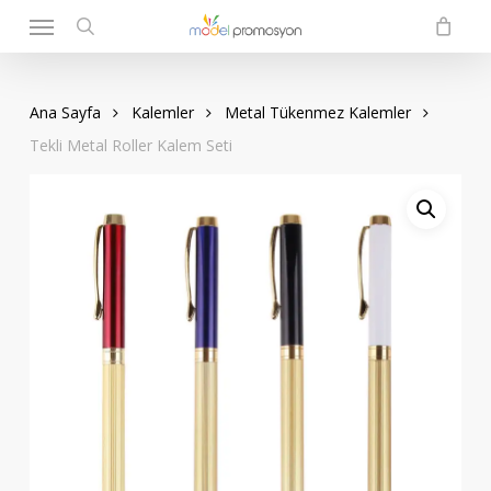
Menu
Skip
to
search
main
content
Ana Sayfa
Kalemler
Metal Tükenmez Kalemler
Tekli Metal Roller Kalem Seti