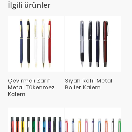
İlgili ürünler
Devamını Oku
Devamını Oku
Çevirmeli Zarif
Siyah Refil Metal
Metal Tükenmez
Roller Kalem
Kalem