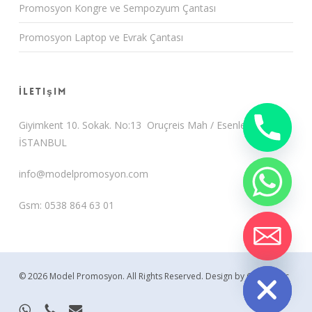
Promosyon Kongre ve Sempozyum Çantası
Promosyon Laptop ve Evrak Çantası
İletişim
Giyimkent 10. Sokak. No:13 Oruçreis Mah / Esenler /
İSTANBUL
info@modelpromosyon.com
Gsm: 0538 864 63 01
chaty
Hide
© 2026 Model Promosyon. All Rights Reserved.
Design by CemUyguc
whatsapp
phone
email