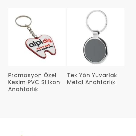
Devamını Oku
Devamını Oku
Promosyon Özel
Tek Yön Yuvarlak
Kesim PVC Silikon
Metal Anahtarlık
Anahtarlık