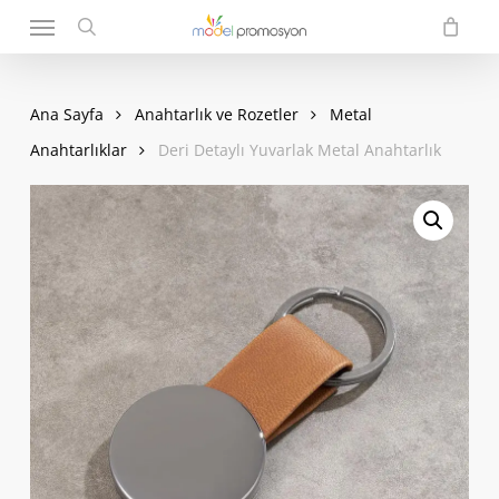
Menu
Skip
to
search
main
content
Ana Sayfa
Anahtarlık ve Rozetler
Metal
Anahtarlıklar
Deri Detaylı Yuvarlak Metal Anahtarlık