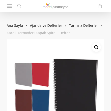
Menu
Skip
to
search
main
content
Ana Sayfa
Ajanda ve Defterler
Tarihsiz Defterler
Kareli Termoderi Kapak Spiralli Defter