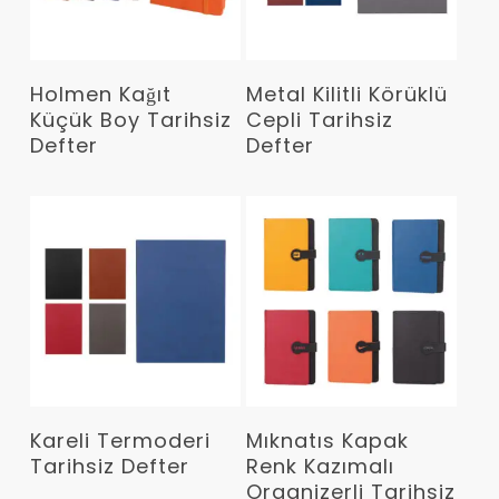
Devamını Oku
Devamını Oku
Holmen Kağıt
Metal Kilitli Körüklü
Küçük Boy Tarihsiz
Cepli Tarihsiz
Defter
Defter
Devamını Oku
Devamını Oku
Kareli Termoderi
Mıknatıs Kapak
Tarihsiz Defter
Renk Kazımalı
Organizerli Tarihsiz