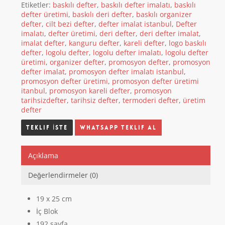
Etiketler:
baskılı defter
,
baskılı defter imalatı
,
baskılı
defter üretimi
,
baskılı deri defter
,
baskılı organizer
defter
,
cilt bezi defter
,
defter imalat istanbul
,
Defter
imalatı
,
defter üretimi
,
deri defter
,
deri defter imalat
,
imalat defter
,
kanguru defter
,
kareli defter
,
logo baskılı
defter
,
logolu defter
,
logolu defter imalatı
,
logolu defter
üretimi
,
organizer defter
,
promosyon defter
,
promosyon
defter imalat
,
promosyon defter imalatı istanbul
,
promosyon defter üretimi
,
promosyon defter üretimi
itanbul
,
promosyon kareli defter
,
promosyon
tarihsizdefter
,
tarihsiz defter
,
termoderi defter
,
üretim
defter
Whatsapp Teklif Al
Açıklama
Değerlendirmeler (0)
19 x 25 cm
İç Blok
192 sayfa