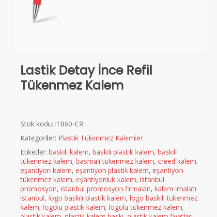
Lastik Detay İnce Refil
Tükenmez Kalem
Stok kodu:
i1060-CR
Kategoriler:
Plastik Tükenmez Kalemler
Etiketler:
baskılı kalem
,
baskılı plastik kalem
,
baskılı
tükenmez kalem
,
basmalı tükenmez kalem
,
creed kalem
,
eşantiyon kalem
,
eşantiyon plastik kalem
,
eşantiyon
tükenmez kalem
,
eşantiyonluk kalem
,
istanbul
promosyon
,
istanbul promosyon firmaları
,
kalem imalatı
istanbul
,
logo baskılı plastik kalem
,
logo baskılı tükenmez
kalem
,
logolu plastik kalem
,
logolu tükenmez kalem
,
plastik kalem
,
plastik kalem baskı
,
plastik kalem fiyatları
,