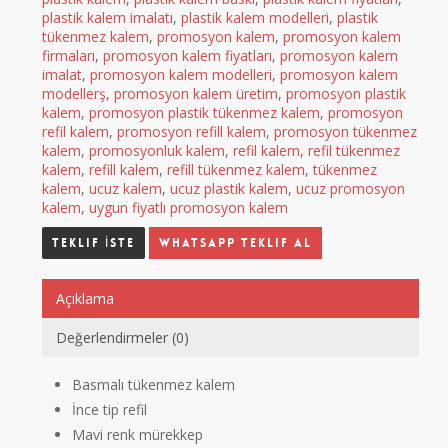
plastik kalem imalatı
,
plastik kalem modelleri
,
plastik
tükenmez kalem
,
promosyon kalem
,
promosyon kalem
firmaları
,
promosyon kalem fiyatları
,
promosyon kalem
imalat
,
promosyon kalem modelleri
,
promosyon kalem
modellerş
,
promosyon kalem üretim
,
promosyon plastik
kalem
,
promosyon plastik tükenmez kalem
,
promosyon
refil kalem
,
promosyon refill kalem
,
promosyon tükenmez
kalem
,
promosyonluk kalem
,
refil kalem
,
refil tükenmez
kalem
,
refill kalem
,
refill tükenmez kalem
,
tükenmez
kalem
,
ucuz kalem
,
ucuz plastik kalem
,
ucuz promosyon
kalem
,
uygun fiyatlı promosyon kalem
Whatsapp Teklif Al
Açıklama
Değerlendirmeler (0)
Basmalı tükenmez kalem
İnce tip refil
Mavi renk mürekkep