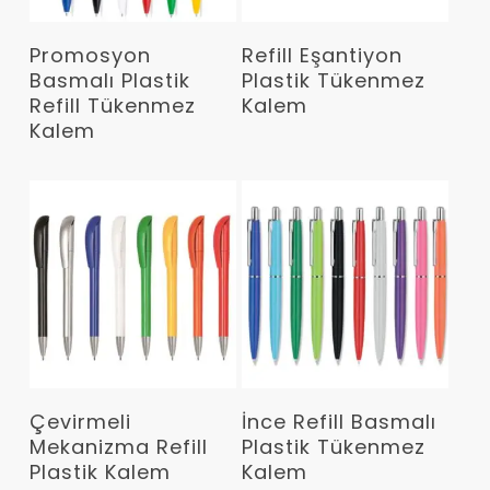
Devamını Oku
Devamını Oku
Promosyon
Refill Eşantiyon
Basmalı Plastik
Plastik Tükenmez
Refill Tükenmez
Kalem
Kalem
Devamını Oku
Devamını Oku
Çevirmeli
İnce Refill Basmalı
Mekanizma Refill
Plastik Tükenmez
Plastik Kalem
Kalem