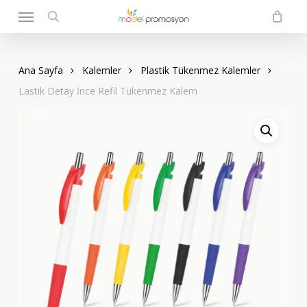
Menu
Skip
to
search
main
content
Ana Sayfa
Kalemler
Plastik Tükenmez Kalemler
Lastik Detay İnce Refil Tükenmez Kalem