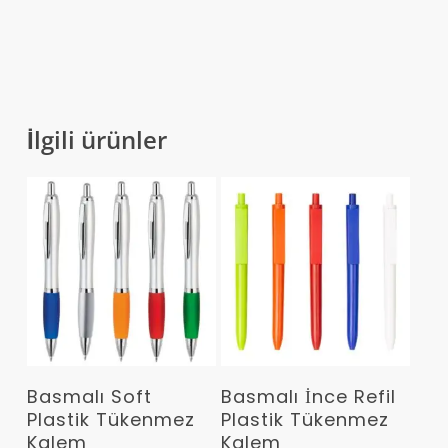
İlgili ürünler
Devamını Oku
Devamını Oku
Basmalı Soft
Basmalı İnce Refil
Plastik Tükenmez
Plastik Tükenmez
Kalem
Kalem