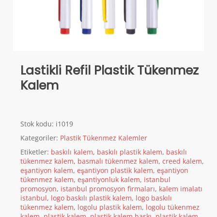
Lastikli Refil Plastik Tükenmez
Kalem
Stok kodu:
i1019
Kategoriler:
Plastik Tükenmez Kalemler
Etiketler:
baskılı kalem
,
baskılı plastik kalem
,
baskılı
tükenmez kalem
,
basmalı tükenmez kalem
,
creed kalem
,
eşantiyon kalem
,
eşantiyon plastik kalem
,
eşantiyon
tükenmez kalem
,
eşantiyonluk kalem
,
istanbul
promosyon
,
istanbul promosyon firmaları
,
kalem imalatı
istanbul
,
logo baskılı plastik kalem
,
logo baskılı
tükenmez kalem
,
logolu plastik kalem
,
logolu tükenmez
kalem
,
plastik kalem
,
plastik kalem baskı
,
plastik kalem