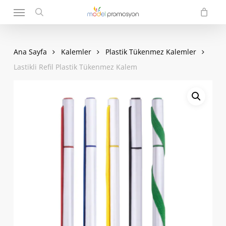
Menu
Skip
to
search
main
content
Ana Sayfa
Kalemler
Plastik Tükenmez Kalemler
Lastikli Refil Plastik Tükenmez Kalem