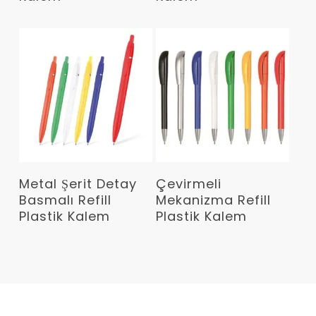
Devamını Oku
Devamını Oku
Metal Şerit Detay
Çevirmeli
Basmalı Refill
Mekanizma Refill
Plastik Kalem
Plastik Kalem