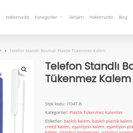
Hakkımızda
Kategoriler
İletişim
Hakkımızda
Blog
r
Telefon Standlı Basmalı Plastik Tükenmez Kalem
Telefon Standlı B
Tükenmez Kalem
Stok kodu:
i1047-B
Kategoriler:
Plastik Tükenmez Kalemler
Etiketler:
baskılı kalem
,
baskılı plastik kalem
creed kalem
,
eşantiyon kalem
,
eşantiyon pla
kalem
,
istanbul promosyon
,
istanbul promos