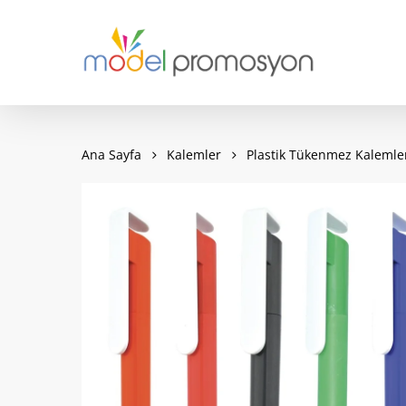
Skip
to
main
content
Ana Sayfa
Kalemler
Plastik Tükenmez Kalemle