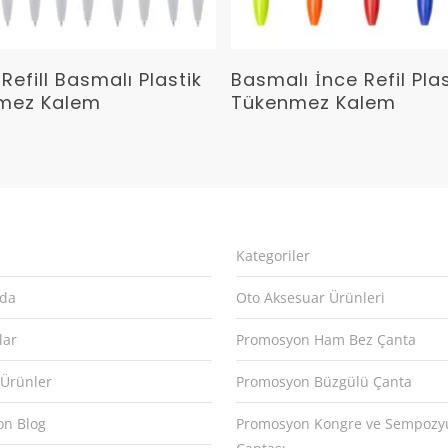
Devamını Oku
Devamını Oku
Refill Basmalı Plastik
Basmalı İnce Refil Plas
mez Kalem
Tükenmez Kalem
Kategoriler
zda
Oto Aksesuar Ürünleri
lar
Promosyon Ham Bez Çanta
 Ürünler
Promosyon Büzgülü Çanta
n Blog
Promosyon Kongre ve Sempoz