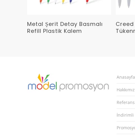
Devamını Oku
Metal Şerit Detay Basmalı
Creed 
Refill Plastik Kalem
Tüken
Anasayfa
Hakkımı
Referans
İndirimli
Promosyo