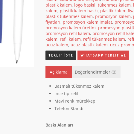
plastik kalem
,
logo baskılı tükenmez kalem
,
kalem
,
plastik kalem baskı
,
plastik kalem fiya
plastik tükenmez kalem
,
promosyon kalem
,
fiyatları
,
promosyon kalem imalat
,
promosyo
promosyon kalem üretim
,
promosyon plasti
promosyon refil kalem
,
promosyon refill kal
kalem
,
refil kalem
,
refil tükenmez kalem
,
ref
ucuz kalem
,
ucuz plastik kalem
,
ucuz promo
Whatsapp Teklif Al
Açıklama
Değerlendirmeler (0)
Basmalı tükenmez kalem
İnce tip refil
Mavi renk mürekkep
Telefon Standı
Baskı Alanları