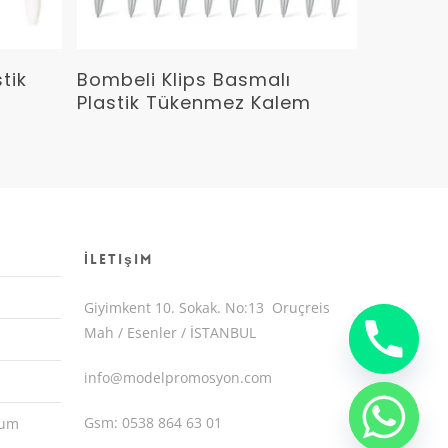
Devamını Oku
tik
Bombeli Klips Basmalı
Plastik Tükenmez Kalem
İletişim
Giyimkent 10. Sokak. No:13 Oruçreis
Mah / Esenler / İSTANBUL
info@modelpromosyon.com
Gsm: 0538 864 63 01
yum