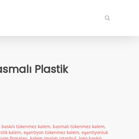
search
asmalı Plastik
,
baskılı tükenmez kalem
,
basmalı tükenmez kalem
,
stik kalem
,
eşantiyon tükenmez kalem
,
eşantiyonluk
yon firmaları
,
kalem imalatı istanbul
,
logo baskılı